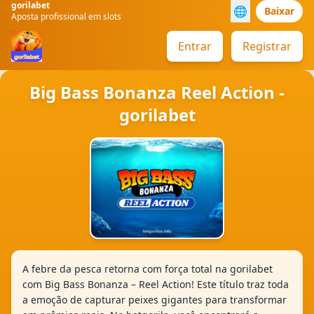
gorilabet
🌐
Baixar
Aposta profissional em slots
Entrar
Registrar
Big Bass Bonanza Reel Action -
gorilabet
A febre da pesca retorna com força total na gorilabet
com Big Bass Bonanza – Reel Action! Este título traz toda
a emoção de capturar peixes gigantes para transformar