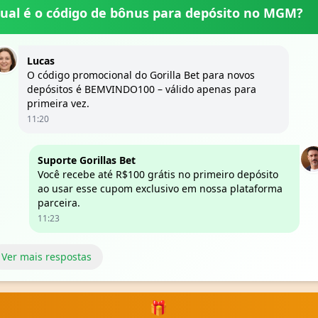
ual é o código de bônus para depósito no MGM?
Lucas
O código promocional do Gorilla Bet para novos
depósitos é BEMVINDO100 – válido apenas para
primeira vez.
11:20
Suporte Gorillas Bet
Você recebe até R$100 grátis no primeiro depósito
ao usar esse cupom exclusivo em nossa plataforma
parceira.
11:23
Ver mais respostas
🎁