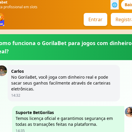
labet
🌐
Bai
a profissional em slots
Entrar
Registr
omo funciona o GorilaBet para jogos com dinheiro
eal?
Carlos
No GorilaBet, você joga com dinheiro real e pode
sacar seus ganhos facilmente através de carteiras
eletrônicas.
14:32
Suporte BetGorilas
Temos licença oficial e garantimos segurança em
todas as transações feitas na plataforma.
14:35