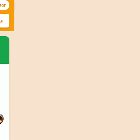
xar
ar