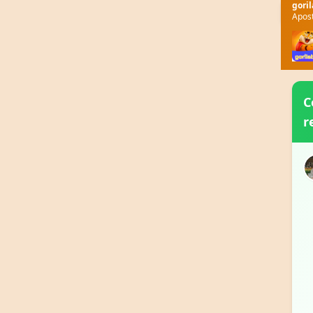
gori
Apost
C
r