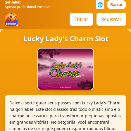
gorilabet
🌐
Baixar
Aposta profissional em slots
Entrar
Registrar
Lucky Lady's Charm Slot
Deixe a sorte guiar seus passos com Lucky Lady's Charm
na gorilabet! Este slot clássico traz todo o misticismo e o
charme necessários para transformar pequenas apostas
em grandes vitórias. No betgorila, você encontrará
símbolos de sorte que podem disparar rodadas bônus