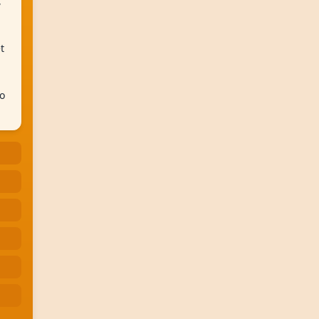
,
t
o