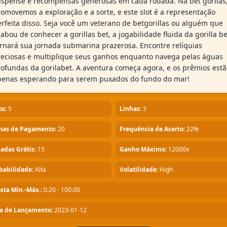
uspense e recompensas generosas em cada rodada. Na bet gorilas
omovemos a exploração e a sorte, e este slot é a representação
rfeita disso. Seja você um veterano de betgorillas ou alguém que
abou de conhecer a gorillas bet, a jogabilidade fluida da gorilla be
rnará sua jornada submarina prazerosa. Encontre relíquias
reciosas e multiplique seus ganhos enquanto navega pelas águas
ofundas da gorilabet. A aventura começa agora, e os prêmios estã
penas esperando para serem puxados do fundo do mar!
os:
5
Linhas:
3
has de Pagamento:
20
Frequência de Acerto:
22%
adas Grátis:
15
Ganho Máximo:
12000x
babilidade:
Alta
Volatilidade:
High
sta Mín.-Máx.:
0.20 - 100.00
a de Lançamento:
2023-01-12